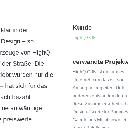
Kunde
klar in der
HighQ-Gifts
 Design – so
ahrzeuge von HighQ-
verwandte Projekt
 der Straße. Die
HighQ-Gifts ist ein junges
lebt wurden nur die
Unternehmen das wir von
 hat sich für das
Anfang an begleiten. Unter
ach bezahlt
anderem entstanden durch
diese Zusammenarbeit sch
eine aufwändige
Design-Pakete für Pommes
e preiswerte
Gabeln aus Metal sowie ei
ganze Palette von