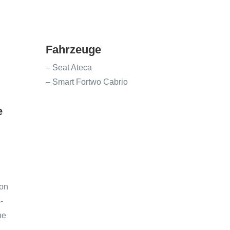
Fahrzeuge
– Seat Ateca
– Smart Fortwo Cabrio
e
on
-
ne