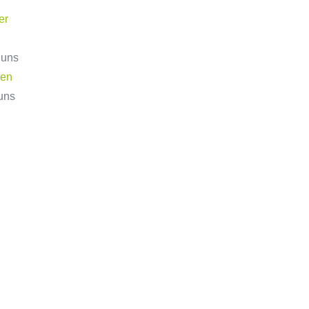
er
 uns
gen
 uns